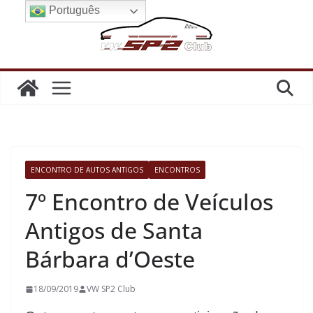
Pular
Português
para
o
conteúdo
ENCONTRO DE AUTOS ANTIGOS
ENCONTROS
7º Encontro de Veículos
Antigos de Santa
Bárbara d’Oeste
18/09/2019
VW SP2 Club