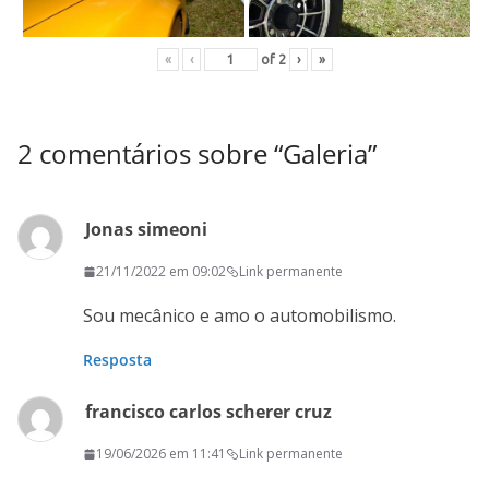
«
‹
of
2
›
»
2 comentários sobre “
Galeria
”
Jonas simeoni
21/11/2022 em 09:02
Link permanente
Sou mecânico e amo o automobilismo.
Resposta
francisco carlos scherer cruz
19/06/2026 em 11:41
Link permanente