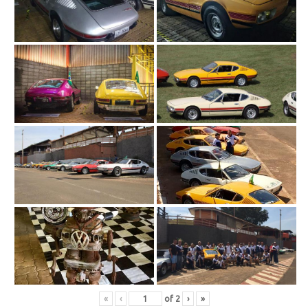
«
‹
of
2
›
»