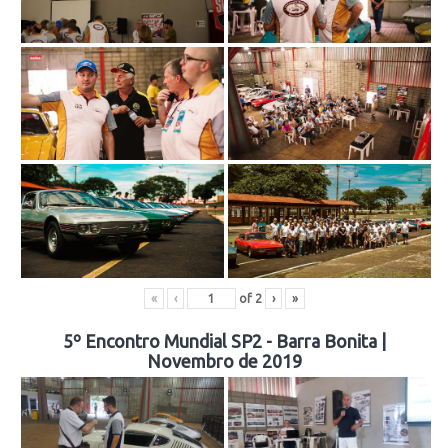
«
‹
of
2
›
»
5º Encontro Mundial SP2 - Barra Bonita |
Novembro de 2019