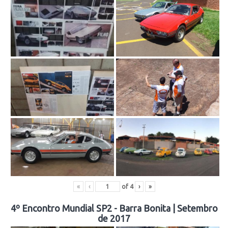
«
‹
of
4
›
»
4º Encontro Mundial SP2 - Barra Bonita | Setembro
de 2017