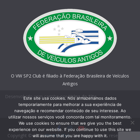
O VW SP2 Club é filiado à Federação Brasileira de Veículos
Antigos
Desenvolvido com carinho por
Usina do Site
Este site usa cookies. Nós armazenamos dados
temporariamente para melhorar a sua experiência de
navegação e recomendar conteúdo de seu interesse. Ao
utilizar nossos serviços você concorda com tal monitoramento.
We use cookies to ensure that we give you the best
experience on our website. If you continue to use this site we
Copyright © 2026
VW SP2 Club
. Todos os direitos reservados.
will assume that you are happy with it.