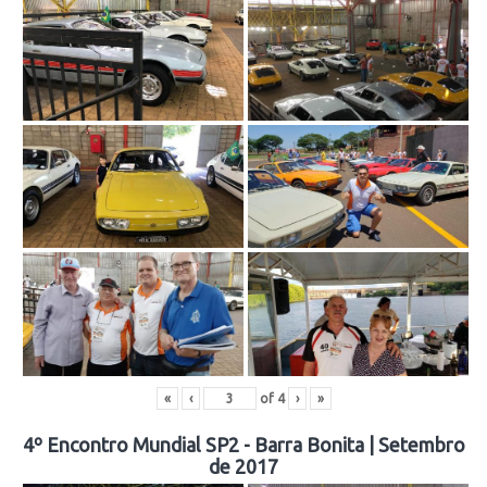
«
‹
of
4
›
»
4º Encontro Mundial SP2 - Barra Bonita | Setembro
de 2017