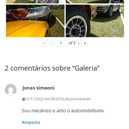
«
‹
of
2
›
»
2 comentários sobre “
Galeria
”
Jonas simeoni
21/11/2022 em 09:02
Link permanente
Sou mecânico e amo o automobilismo.
Resposta