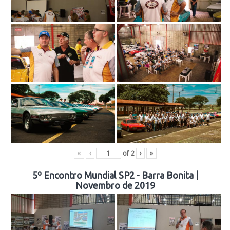
«
‹
of
2
›
»
5º Encontro Mundial SP2 - Barra Bonita |
Novembro de 2019