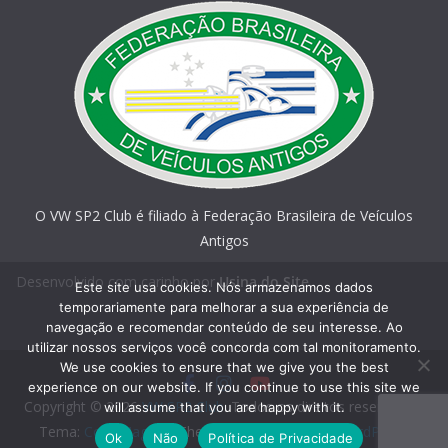
O VW SP2 Club é filiado à Federação Brasileira de Veículos
Antigos
Desenvolvido com carinho por
Usina do Site
Este site usa cookies. Nós armazenamos dados
temporariamente para melhorar a sua experiência de
navegação e recomendar conteúdo de seu interesse. Ao
utilizar nossos serviços você concorda com tal monitoramento.
We use cookies to ensure that we give you the best
experience on our website. If you continue to use this site we
Copyright © 2026
VW SP2 Club
. Todos os direitos reservados.
will assume that you are happy with it.
Tema:
ColorMag
por ThemeGrill. Powered by
WordPress
.
Ok
Não
Política de Privacidade