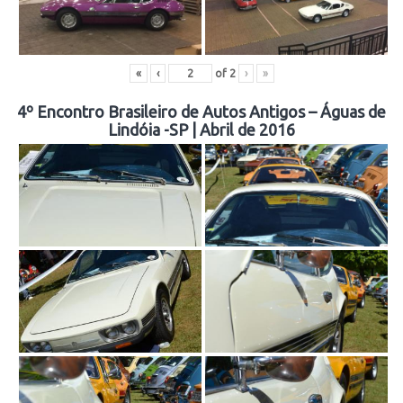
«
‹
of
2
›
»
4º Encontro Brasileiro de Autos Antigos – Águas de
Lindóia -SP | Abril de 2016